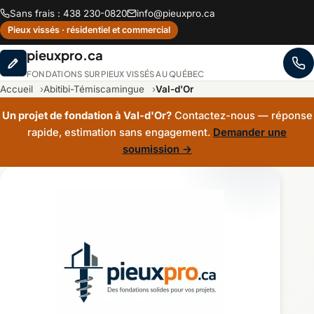
Sans frais : 438 230-0820
info@pieuxpro.ca
Pieux vissés · résidentiel et commercial
pieuxpro.ca
FONDATIONS SUR PIEUX VISSÉS AU QUÉBEC
Accueil
Abitibi-Témiscamingue
Val-d'Or
Un projet de fondation à Val-d'Or?
Contactez-nous — réponse
rapide, estimation sans engagement.
Demander une
soumission →