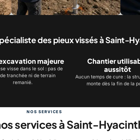
ier commercial : pieux posés selon le plan
Le couple de vissage 
lantation
pieu par pieu
pécialiste des pieux vissés à Saint-H
excavation majeure
Chantier utilisa
aussitôt
se visse dans le sol : pas de
de tranchée ni de terrain
Aucun temps de cure : la str
remanié.
monte dès la fin de la p
NOS SERVICES
os services à Saint-Hyacint