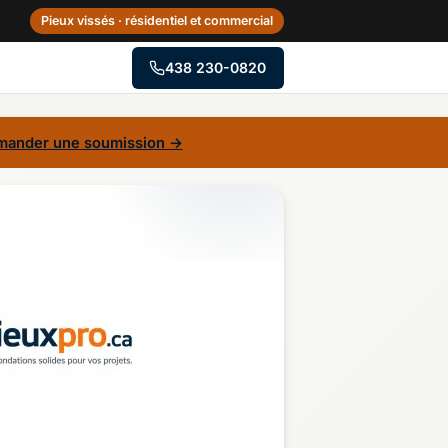
Pieux vissés · résidentiel et commercial
438 230-0820
→
ander une soumission →
Centre-du-Québec
Gaspésie–Îles-de-la-
Madeleine
Mauricie
Outaouais