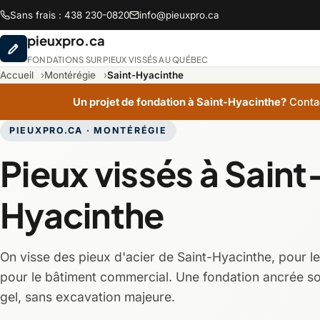
Sans frais : 438 230-0820
info@pieuxpro.ca
pieuxpro.ca
FONDATIONS SUR PIEUX VISSÉS AU QUÉBEC
Accueil
Montérégie
Saint-Hyacinthe
Un projet de fondation à Saint-Hyacinthe?
Contac
PIEUXPRO.CA · MONTÉRÉGIE
Abitibi-Témiscamingue
Ba
Pieux vissés à Saint
Chaudière-Appalaches
Cô
Hyacinthe
Lanaudière
La
On visse des pieux d'acier de Saint-Hyacinthe, pour 
Montréal
Mo
pour le bâtiment commercial. Une fondation ancrée so
gel, sans excavation majeure.
Saguenay-Lac-Saint-Jean