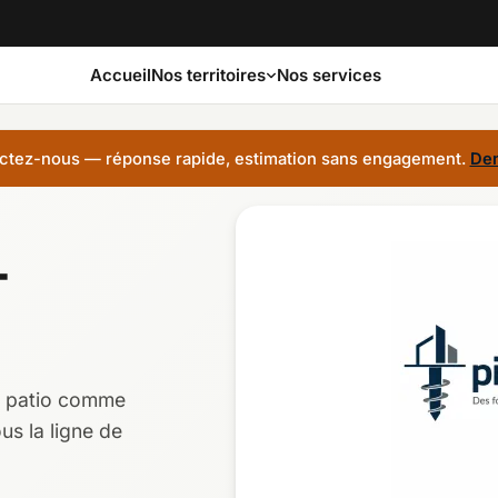
Accueil
Nos services
Nos territoires
tez-nous — réponse rapide, estimation sans engagement.
Dem
s-Saint-Laurent
Capitale-Nationale
-
te-Nord
Estrie
urentides
Laval
le patio comme
ntérégie
Nord-du-Québec
us la ligne de