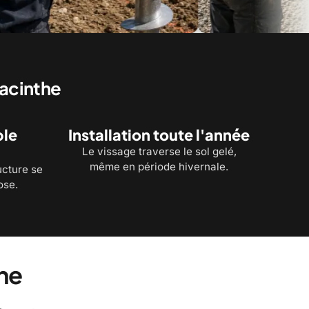
est suivi pendant la pose,
Le plan d'implantation expliqué avan
travaux
yacinthe
ble
Installation toute l'année
Le vissage traverse le sol gelé,
même en période hivernale.
ucture se
ose.
he