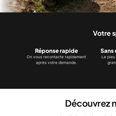
ême le
Alignement et mise de niveau de la structure sur
Chant
ses pieux
d'imp
Votre s
Réponse rapide
Sans 
On vous recontacte rapidement
Le pieu 
après votre demande.
gran
Découvrez n